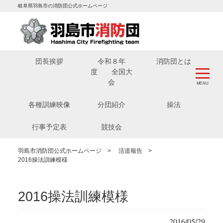
岐阜県羽島市の消防団公式ホームページ
団長挨拶
令和８年
消防団とは
度 全国大
会
各種訓練映像
分団紹介
操法
行事予定表
競技会
羽島市消防団公式ホームページ
>
活道報告
>
2016操法訓練模様
2016操法訓練模様
2016/05/29