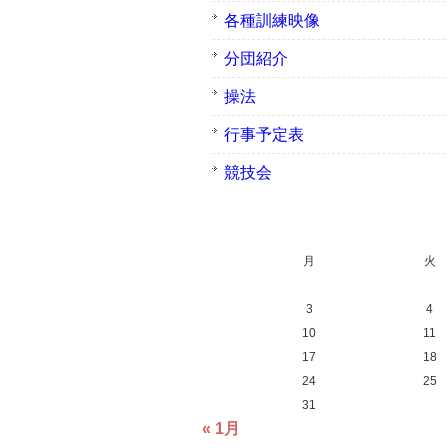
各種訓練映像
分団紹介
操法
行事予定表
競技会
月
火
3
4
10
11
17
18
24
25
31
« 1月